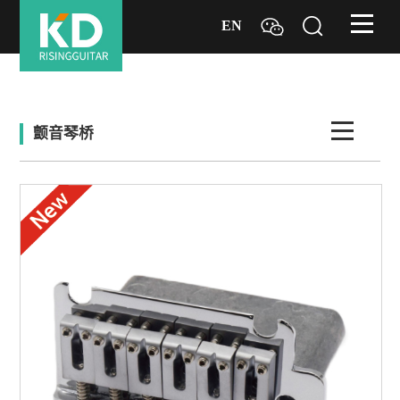
EN
颤音琴桥