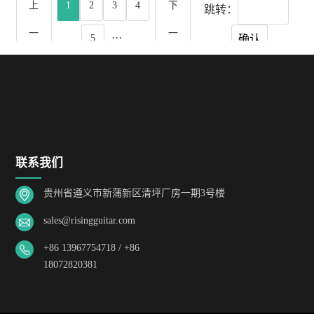
上
1
2
3
4
下
跳转：
一
一
···
确认
5
页
页
联系我们
贵州省遵义市新蒲新区清坪厂房一期3号楼
sales@risingguitar.com
+86 13967754718 / +86
18072820381