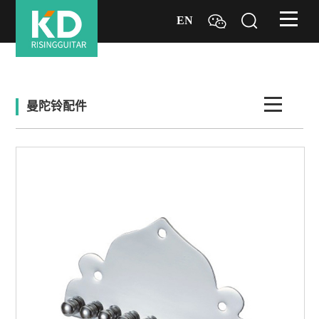
EN
曼陀铃配件