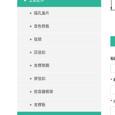
五金配件
插孔盖片
音色铁板
弦锁
压弦扣
标
支撑垫圈
穿弦扣
*
拾音器框架
*
支撑板