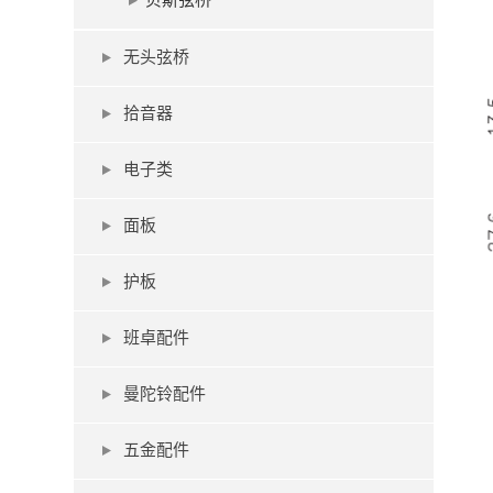
贝斯弦桥
无头弦桥
拾音器
电子类
面板
护板
班卓配件
曼陀铃配件
五金配件