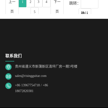
上一
1
2
3
4
下一
跳转：
页
页
5
确认
联系我们
贵州省遵义市新蒲新区清坪厂房一期3号楼
sales@risingguitar.com
+86 13967754718 / +86
18072820381